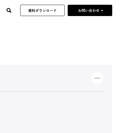
arrow_drop_up
資料ダウンロード
お問い合わせ
制作企画のご依頼
当社へのご提案・営業
採用やその他の
お問い合わせ