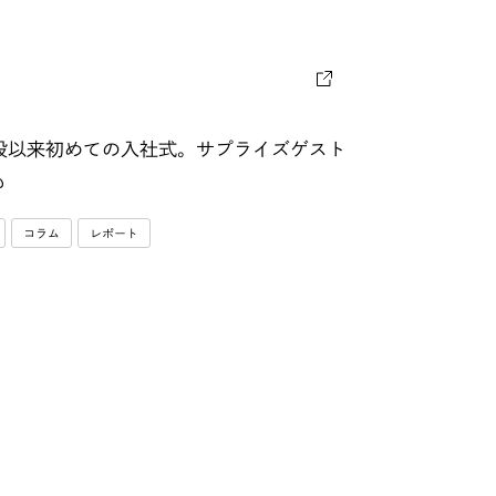
設以来初めての入社式。サプライズゲスト
も
コラム
レポート