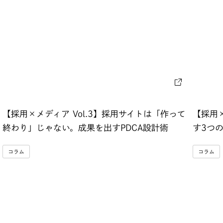
【採用×メディア Vol.3】採用サイトは「作って
【採用×
終わり」じゃない。成果を出すPDCA設計術
す3つ
コラム
コラム