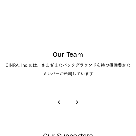
Our Team
CINRA, Inc.には、さまざまなバックグラウンドを持つ個性豊かな
メンバーが所属しています
keyboard_arrow_left
keyboard_arrow_right
Our Supporters