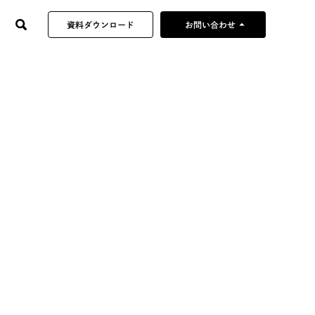
arrow_drop_up
資料ダウンロード
お問い合わせ
制作企画のご依頼
当社へのご提案・営業
採用やその他の
お問い合わせ