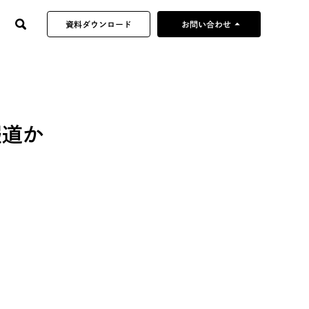
arrow_drop_up
資料ダウンロード
お問い合わせ
制作企画のご依頼
当社へのご提案・営業
採用やその他の
報道か
お問い合わせ