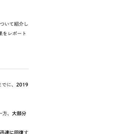
について紹介し
果をレポート
までに、
2019
一方、
大部分
迅速に回復
す