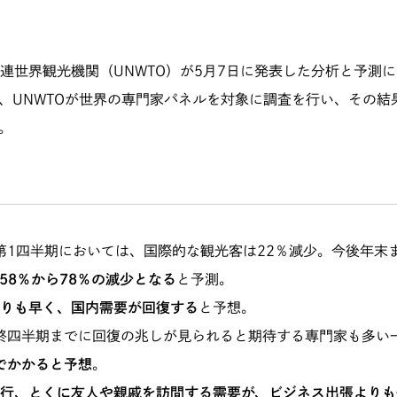
連世界観光機関（UNWTO）が5月7日に発表した分析と予測
、UNWTOが世界の専門家パネルを対象に調査を行い、その結
。
の第1四半期においては、国際的な観光客は22％減少。今後年末
58％から78％の減少となる
と予測。
りも早く、国内需要が回復する
と予想。
最終四半期までに回復の兆しが見られると期待する専門家も多い
までかかると予想
。
行、とくに友人や親戚を訪問する需要が、ビジネス出張よりも