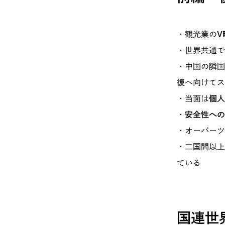
・観光業の
V
・世界共通で
・中国の隣国
復へ向けてス
・当面は
個人
・
安全性への
・オーバーツ
・二国間以上
ている
国連世