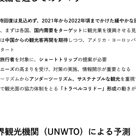
時回復は見込めず、2021年から2022年頃までかけた緩やかな
、まずは各国、
国内需要をターゲット
に観光業を復興させる見
は
中国からの観光客再開を期待
しつつ、アメリカ・ヨーロッパ
タート
旅行者
を対象に、
ショートトリップ
の提案が必要
ニーズ
の高まりを受け、対策の実施、情報開示が重要となる
ーリズムから
アンダーツーリズム、サステナブルな観光
を重視
で観光面の協力体制をとる
「トラベルコリドー」形成
の動きが
界観光機関（UNWTO）による予測