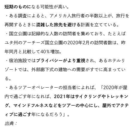
短期のものに
なる可能性が高い。
・ある調査によると、アメリカ人旅行者の半数以上が、旅行を
再開するときに
混雑した旅先を避ける
計画を立てている。
・国立公園は記録的な人数の訪問者を集めており、たとえば
ユタ州のアーチーズ国立公園の2020年2月の訪問者数は、昨
年同月と比較して40％増加。
・宿泊施設では
プライバシーがより重視
され、あるホテルリ
ゾートでは、外部廊下式の建物への需要がすでに高まってい
る。
・あるツアーオペレーターの担当者によれば、「2020年が屋
内で過ごす年になれば、
2021年はサイクリングやトレッキン
グ、マインドフルネスなどをツアーの中心にし、屋外でアクテ
ィブに過ごす
年になるだろう」。
出典：