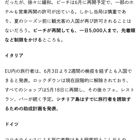
だったが、徐々に緩和。ビーチは6月に再開予定で、一部のホ
テルも営業再開の許可が出ている。しかし当局は慎重であ
り、夏のシーズン前に観光客の入国が再び許可されることは
ないだろう。
ビーチが再開しても、一日5,000人まで、先着順
など制限をかける
ところも。
イタリア
EU内の旅行者は、6月3日より2週間の検疫を経ずとも入国で
きると発表。ロックダウンは現在段階的に解除されており、
すべてのショップは5月18日に再開し、その後カフェ、レスト
ラン、バーが続く予定。
シチリア島はすでに旅行者を誘致す
るための助成計画を発表
。
ドイツ
コロナウイルスによる死亡者数はある程度抑えこんだもの