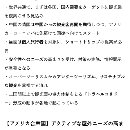
・世界共通で、まずは各国、
国内需要をターゲット
に観光業
を復興させる見込み
・中国の隣国は
中国からの観光客再開を期待
しつつ、アメリ
カ・ヨーロッパに先駆けて回復へ向けてスタート
・当面は
個人旅行者
を対象に、
ショートトリップ
の提案が必
要
・
安全性へのニーズ
の高まりを受け、対策の実施、情報開示
が重要となる
・オーバーツーリズムから
アンダーツーリズム、サステナブル
な観光
を重視する流れ
・二国間以上で観光面の協力体制をとる
「トラベルコリド
ー」形成
の動きが各地で起こっている
【アメリカ合衆国】アクティブな屋外ニーズの高ま