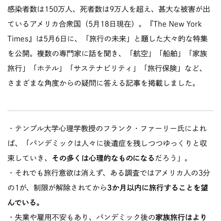
感染者数は150万人、死者数は9万人を超え、甚大な被害が出
ているアメリカ合衆国（5月18日現在）。『The New York
Times』は5月6日に、「旅行の未来」と題した大々的な特集
を公開。複数の専門家に話を聞き、「航空」「船舶」「家族
旅行」「ホテル」「サステナビリティ」「旅行保険」など、
さまざまな角度からの疑問に答える記事を掲載しました。
・テンプル大学心理学教授のフランク・ファーリー氏によれ
ば、「パンデミックは人々に後遺症を残しつつゆっくりと収
束していき、
その多くは心理的なものになる
だろう」。
・それでも旅行意欲は消えず、ある調査ではアメリカ人の3分
の1が、制限が解除されてから
3か月以内に旅行することを望
んでいる。
・失業や雇用不安もあり、パンデミック後の
家族旅行はより