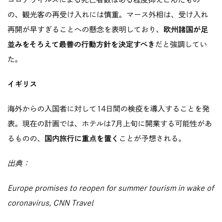
の、観光客の再受け入れには慎重。マース外相は、受け入れ
再開が早すぎることへの懸念を表明しており、
欧州諸国が足
並みをそろえて最善の行動方針を決定すべき
だと強調してい
た。
イギリス
海外からの入国者に対して14日間の検疫を導入することを発
表。現在の計画では、ホテルは7月上旬に開業する可能性があ
るものの、
国内旅行に重点を置く
ことが予想される。
出典：
Europe promises to reopen for summer tourism in wake of
coronavirus, CNN Travel