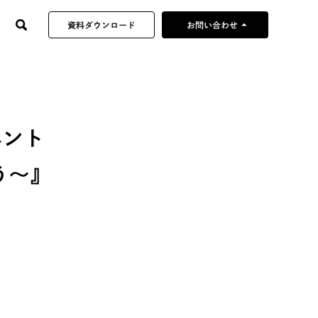
arrow_drop_up
資料ダウンロード
お問い合わせ
制作企画のご依頼
当社へのご提案・営業
採用やその他の
ベント
お問い合わせ
う～』