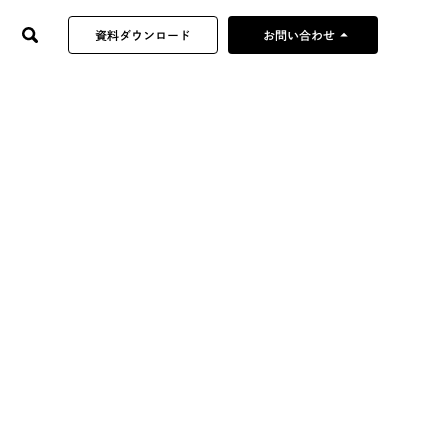
arrow_drop_up
資料ダウンロード
お問い合わせ
制作企画のご依頼
当社へのご提案・営業
採用やその他の
お問い合わせ