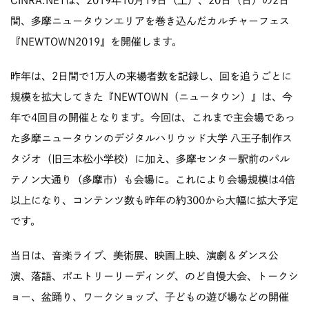
CINRA.NETは、2019年10月19日（土）、20日（日）の2日
間、多摩ニュータウンエリアを巻き込んだカルチャーフェス
『
NEWTOWN2019
』を開催します。
昨年は、2日間で1万人の来場者数を記録し、回を追うごとに
規模を拡大してきた『NEWTOWN（ニュータウン）』は、今
年で4回目の開催となります。今回は、これまで主会場であっ
た多摩ニュータウンのデジタルハリウッド大学 八王子制作ス
タジオ（旧三本松小学校）に加え、多摩センター駅前のパル
テノン大通り（多摩市）も会場に。これにより会場規模は4倍
以上になり、コンテンツ数も昨年の約300から大幅に拡大予定
です。
当日は、音楽ライブ、美術展、映画上映、演劇＆ダンス公
演、落語、ポエトリーリーディング、のど自慢大会、トークシ
ョー、盆踊り、ワークショップ、子どもの遊び場などの開催