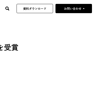
arrow_drop_up
資料ダウンロード
お問い合わせ
制作企画のご依頼
当社へのご提案・営業
採用やその他の
を受賞
お問い合わせ