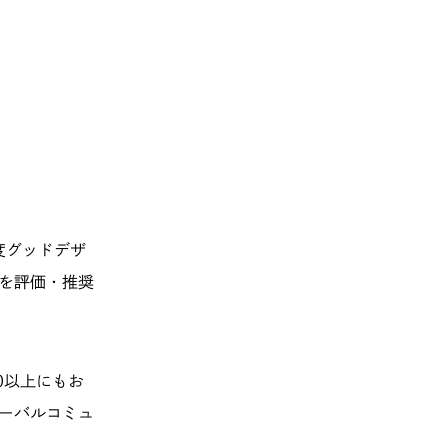
度グッドデザ
を評価・推奨
0以上にもお
バーバルコミュ
。